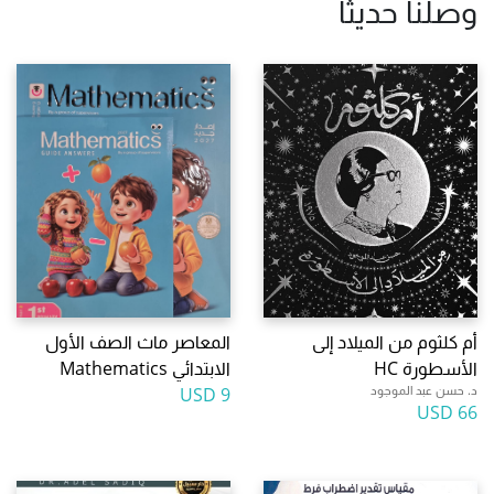
وصلنا حديثا
أم كلثوم من الميلاد إلى
المعاصر ماث الصف الأول
الأسطورة HC
الابتدائي Mathematics
د. حسن عبد الموجود
9 USD
66 USD