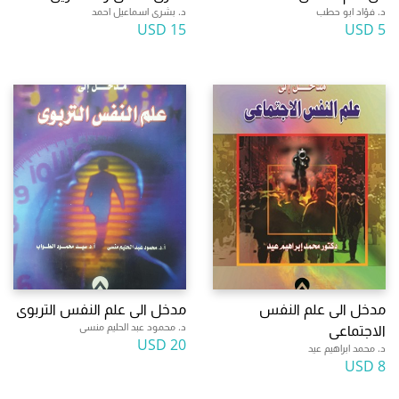
د. فؤاد ابو حطب
د. بشرى اسماعيل احمد
15 USD
5 USD
مدخل الى علم النفس
مدخل الى علم النفس التربوى
د. محمود عبد الحليم منسى
الاجتماعى
20 USD
د. محمد ابراهيم عيد
8 USD