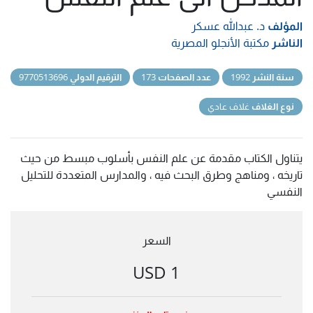
المؤلف
د. عبدالله عسكر
الناشر
مكتبة الأنجلو المصرية
سنة النشر
1992
عدد الصفحات
173
الترقيم الدولي
9770513696
نوع الغلاف
غلاف عادي
يتناول الكتاب مقدمة عن علم النفس بأسلوب مبسط من حيث
تاريخه ، ومناهج وطرق البحث فيه ، والمدارس المتعددة للتحليل
النفسي
السعر
1 USD