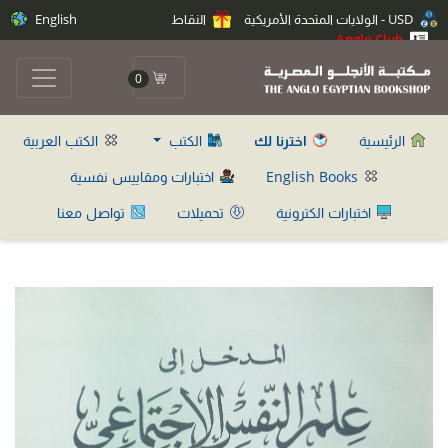
USD - الولايات المتحدة الأمريكية
النقاط
English
Anglo Club
0
الرئيسية
اخترنا لك
الكتب
الكتب العربية
English Books
اختبارات ومقاييس نفسية
اختبارات الكترونية
تحميلات
تواصل معنا