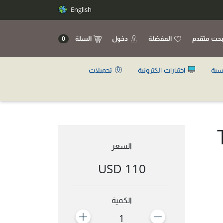
English
حث متقدم
المفضلة
دخول
السلة
0
سية
اختبارات الكترونية
تحميلات
السعر
110 USD
الكمية
1