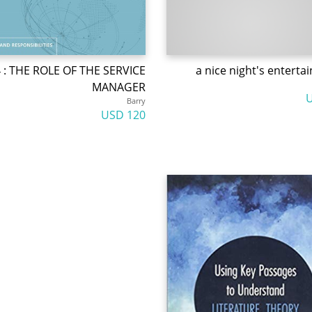
 : THE ROLE OF THE SERVICE
a nice night's entert
MANAGER
Barry
120 USD