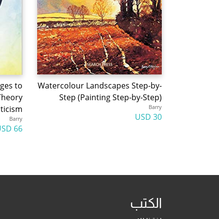
ges to
Watercolour Landscapes Step-by-
Theory
Step (Painting Step-by-Step)
Barry
iticism
30 USD
Barry
66 USD
الكتب