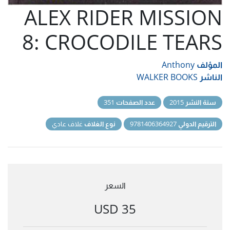
ALEX RIDER MISSION
8: CROCODILE TEARS
المؤلف
Anthony
الناشر
WALKER BOOKS
سنة النشر
2015
عدد الصفحات
351
الترقيم الدولي
9781406364927
نوع الغلاف
غلاف عادي
السعر
35 USD