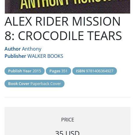
ALEX RIDER MISSION
8: CROCODILE TEARS
Author
Anthony
Publisher
WALKER BOOKS
Publish Year
2015
Pages
351
ISBN
9781406364927
Book Cover
Paperback Cover
PRICE
35 USD