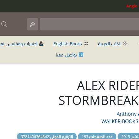
ب
الكتب العربية
English Books
اختبارات ومقاييس نف
تواصل معنا
ALEX RIDE
STORMBREAK
Anthony
WALKER BOOKS
نشر
2015
عدد الصفحات
183
الترقيم الدولي
9781406364842