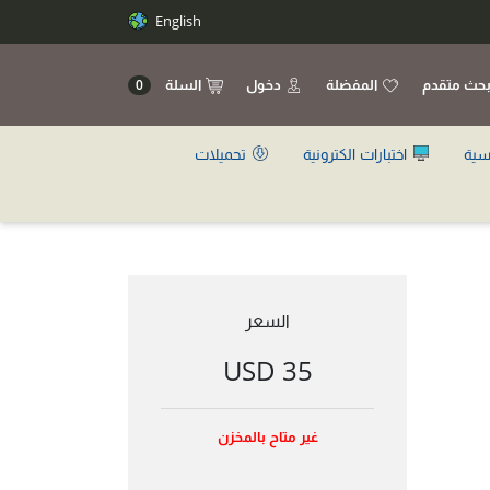
English
حث متقدم
المفضلة
دخول
السلة
0
سية
اختبارات الكترونية
تحميلات
السعر
35 USD
غير متاح بالمخزن