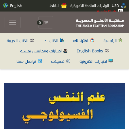
USD - الولايات المتحدة الأمريكية
النقاط
English
Anglo Club
0
الرئيسية
اخترنا لك
الكتب
الكتب العربية
English Books
اختبارات ومقاييس نفسية
اختبارات الكترونية
تحميلات
تواصل معنا