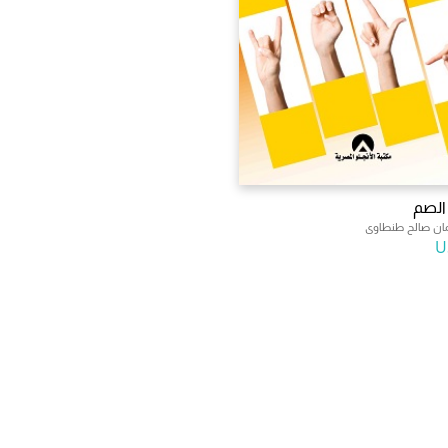
الصم
مان صالح طنطاوى