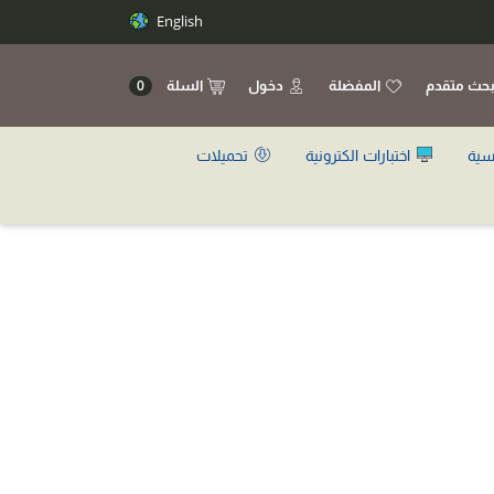
English
حث متقدم
المفضلة
دخول
السلة
0
سية
اختبارات الكترونية
تحميلات