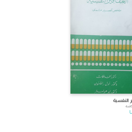
ر النفسية
كاشة