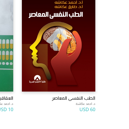
الطب النفسى المعاصر
العقاقي
د. احمد عكاشة
د. احمد ع
10 USD
60 USD