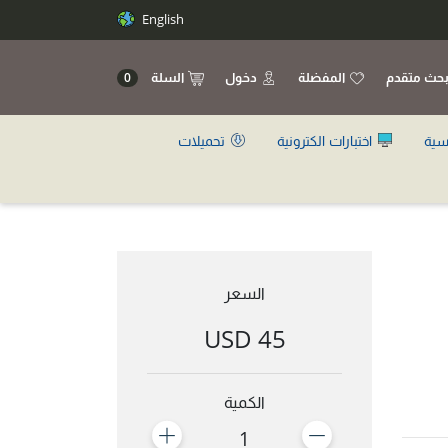
English
حث متقدم
المفضلة
دخول
السلة
0
سية
اختبارات الكترونية
تحميلات
السعر
45 USD
الكمية
1