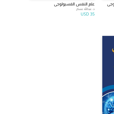
وجى
علم النفس الفسيولوجى
د. عبدالله عسكر
35 USD