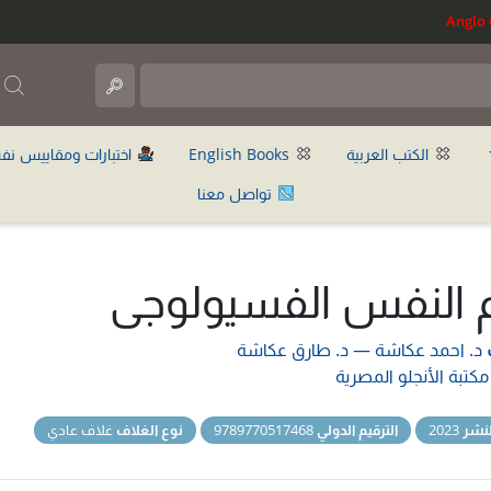
ب
الكتب العربية
English Books
اختبارات ومقاييس نف
تواصل معنا
 النفس الفسيولوجى
د. احمد عكاشة
—
د. طارق عكاشة
مكتبة الأنجلو المصرية
نشر
2023
الترقيم الدولي
9789770517468
نوع الغلاف
غلاف عادي