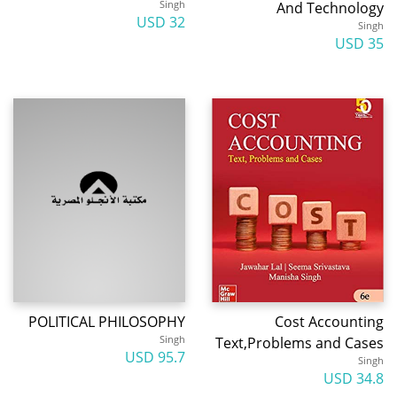
Singh
And Technology
32 USD
Singh
35 USD
POLITICAL PHILOSOPHY
Cost Accounting
Singh
Text,Problems and Cases
95.7 USD
Singh
34.8 USD