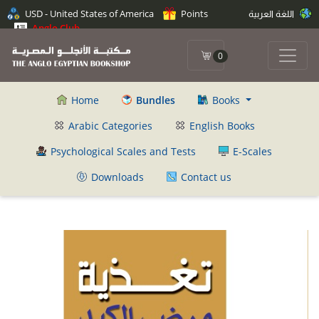
اللغة العربية
Points
USD - United States of America
Anglo Club
0
Home
Bundles
Books
Arabic Categories
English Books
Psychological Scales and Tests
E-Scales
Downloads
Contact us