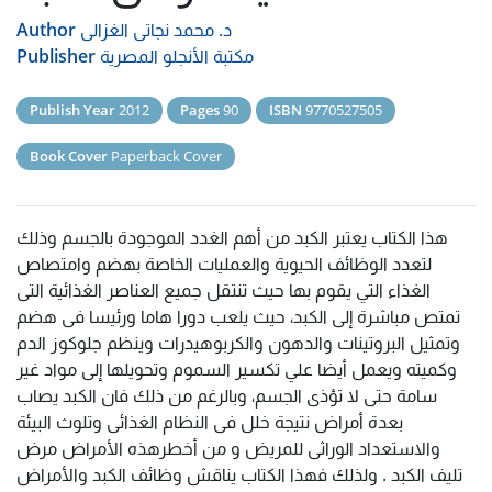
د. محمد نجاتى الغزالى
Author
مكتبة الأنجلو المصرية
Publisher
Publish Year
2012
Pages
90
ISBN
9770527505
Book Cover
Paperback Cover
هذا الكتاب يعتبر الكبد من أهم الغدد الموجودة بالجسم وذلك
لتعدد الوظائف الحيوية والعمليات الخاصة بهضم وامتصاص
الغذاء التي يقوم بها حيث تنتقل جميع العناصر الغذائية التى
تمتص مباشرة إلى الكبد، حيث يلعب دورا هاما ورئيسا فى هضم
وتمثيل البروتينات والدهون والكربوهيدرات وينظم جلوكوز الدم
وكميته ويعمل أيضا علي تكسير السموم وتحويلها إلى مواد غير
سامة حتى لا تؤذى الجسم، وبالرغم من ذلك فان الكبد يصاب
بعدة أمراض نتيجة خلل فى النظام الغذائى وتلوث البيئة
والاستعداد الوراثى للمريض و من أخطرهذه الأمراض مرض
تليف الكبد . ولذلك فهذا الكتاب يناقش وظائف الكبد والأمراض