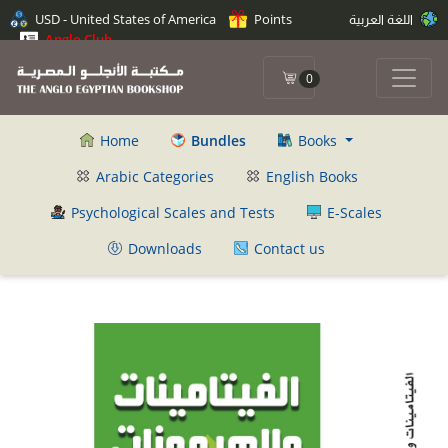
اللغة العربية
Points
USD - United States of America
Anglo Club
0
Home
Bundles
Books
Arabic Categories
English Books
Psychological Scales and Tests
E-Scales
Downloads
Contact us