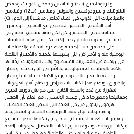
والريبوفلافين )ب2( والنياسين وحمض الفوليك وحمض
البنتوثنيك والبيرودوكسين والبيوتين وفيتامين )ب12( وفيتامين
)C( ، والفيتامينات التى تذوب فى المــاء تمتص مباشــرتًا إلى الدم
أمــا الذئبة فى الدهــون فتمـتص مع الدهــون ، ولا تخزن
الفيتامينات فى الجســم ولكن لكل منها مسـتوى معين فى
الجســم . وسوف يناقش هذا الكتاب كل من هذه الفيتامينات
على حده من حيث أهميته ومصادره الغذائية والاحتياجــات
اليومــية منه والأمــراض التى يسببـــها نقصــه والأضــرار الناتجــة
عن زيادتــه عن المقــررات المسمــوح بهــا . الهرمونات أيضًا لها
علاقة بالعمليات الفسيولوجية وبالأمراض التى تصيب الإنسان
وخاصة ما يتعلق بالخصوبة ورفع الكفاءة التناسلية للإنسان
والحيوان ، ويهتم هذا الكتاب باستعراض وإيضاح أهم الهرمونات
المفرزة من غدد وأنسجة الكائن الحى مع بيان دورها الحيوى
وفعاليتها ومصيرها داخل جســم الإنســان ، مع العلم بأن الجهــاز
الهرمونى يتكون من كل الغـدد التى تسمى الغـدد الصمــاء ،
والهرمونات أنواع منها الهرمونات الببتدية والاستيرودية
وهرمونات الغدة الدرقية التى يدخل فى تركيبها عنصر اليود مع
مركبات بروتينية ، وسوف يشرح الكتاب بالتفصيل هرمونات الغدة
النخامية الأمامية والوسطى والخلفية وهرمونـات البنكرياس