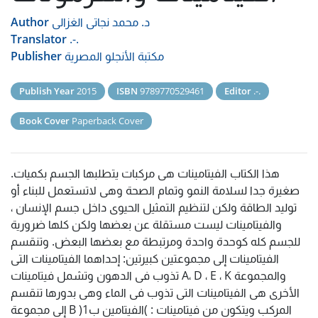
د. محمد نجاتى الغزالى
Author
Translator
.-.
مكتبة الأنجلو المصرية
Publisher
Publish Year
2015
ISBN
9789770529461
Editor
.-.
Book Cover
Paperback Cover
.هذا الكتاب الفيتامينات هى مركبات يتطلبها الجسم بكميات
صغيرة جدا لسلامة النمو وتمام الصحة وهى لاتستعمل للبناء أو
توليد الطاقة ولكن لتنظيم التمثيل الحيوى داخل جسم الإنسان ،
والفيتامينات ليست مستقلة عن بعضها ولكن كلها ضرورية
للجسم كله كوحدة واحدة ومرتبطة مع بعضها البعض. وتنقسم
الفيتامينات إلى مجموعتين كبيرتين: إحداهما الفيتامينات التى
تذوب فى الدهون وتشمل فيتامينات A، D ، E ، K والمجموعة
الأخرى هى الفيتامينات التى تذوب فى الماء وهى بدورها تنقسم
إلى مجموعة B المركب ويتكون من فيتامينات : )الفيتامين ب1(