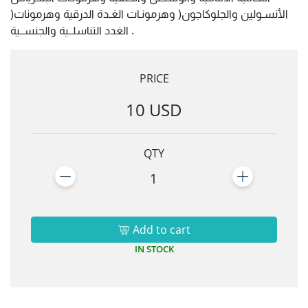
)الأنسـولين والجلوكاجون( وهرمونـات الغـدة الدرقية وهرمونات
الغدد التناسلــية والجنســية .
PRICE
10 USD
QTY
1
Add to cart
IN STOCK