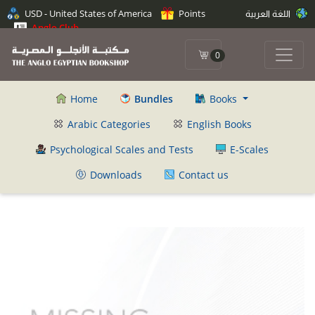
اللغة العربية
Points
USD - United States of America
Anglo Club
0
Home
Bundles
Books
Arabic Categories
English Books
Psychological Scales and Tests
E-Scales
Downloads
Contact us