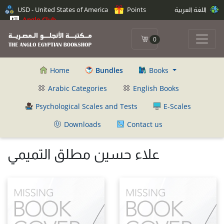
اللغة العربية
Points
USD - United States of America
Anglo Club
0
Home
Bundles
Books
Arabic Categories
English Books
Psychological Scales and Tests
E-Scales
Downloads
Contact us
علاء حسين مطلق التميمي