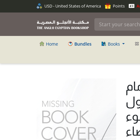
USD - United States of America
Points
An
Home
Bundles
Books
ام
ول
وء
اء