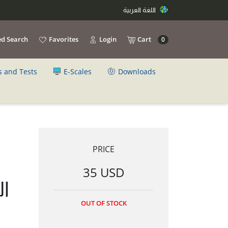
اللغة العربية
d Search
Favorites
Login
Cart
0
s and Tests
E-Scales
Downloads
PRICE
35 USD
ال
OUT OF STOCK