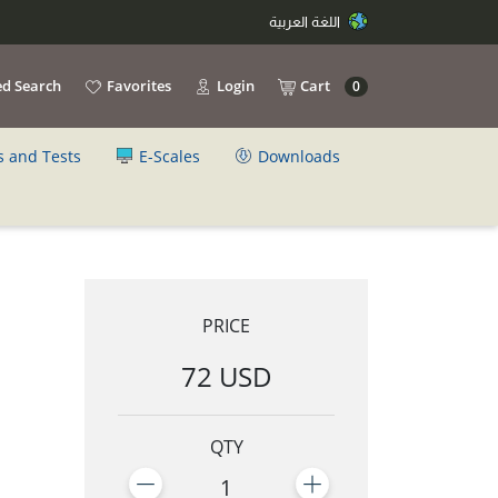
اللغة العربية
d Search
Favorites
Login
Cart
0
s and Tests
E-Scales
Downloads
PRICE
72 USD
QTY
1