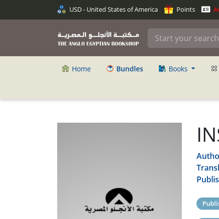
USD - United States of America
Points
An
Home
Bundles
Books
I
Autho
Trans
Publi
Publi