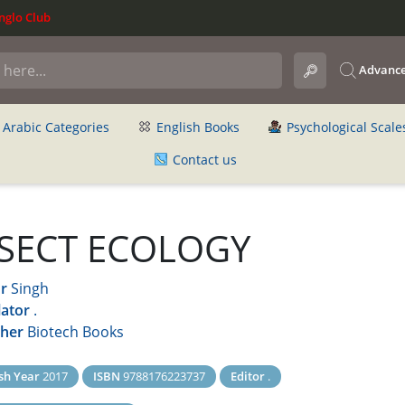
glo Club
Advance
Arabic Categories
English Books
Psychological Scale
Contact us
NSECT ECOLOGY
r
Singh
lator
.
sher
Biotech Books
sh Year
2017
ISBN
9788176223737
Editor
.