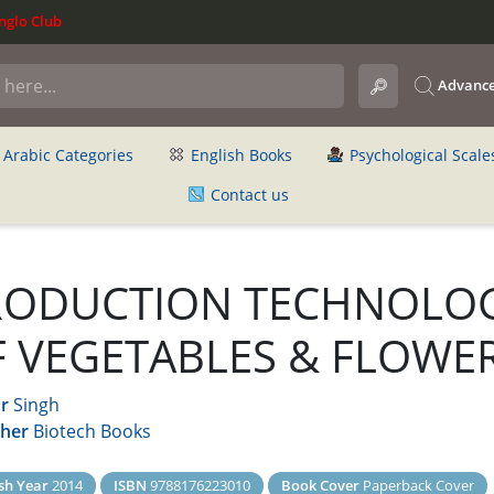
glo Club
Advance
Arabic Categories
English Books
Psychological Scale
Contact us
RODUCTION TECHNOLO
 VEGETABLES & FLOWE
r
Singh
sher
Biotech Books
sh Year
2014
ISBN
9788176223010
Book Cover
Paperback Cover