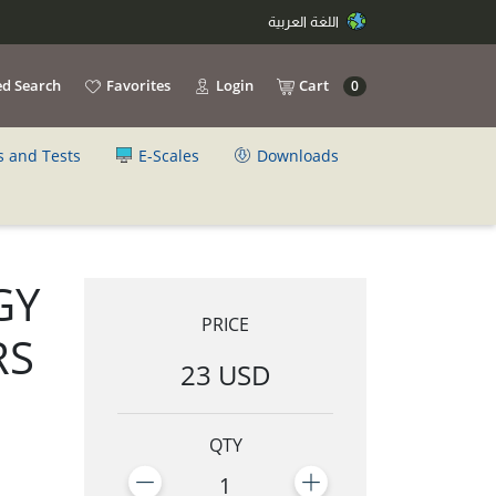
اللغة العربية
d Search
Favorites
Login
Cart
0
s and Tests
E-Scales
Downloads
GY
PRICE
RS
23 USD
QTY
1