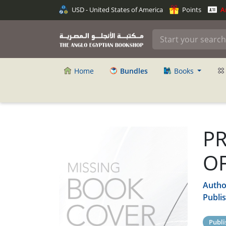
USD - United States of America
Points
An
Home
Bundles
Books
P
OF
Autho
Publi
Publi