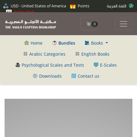
USD - United States of America
Points
اللغة العربية
Anglo Club
0
Home
Bundles
Books
Arabic Categories
English Books
Psychological Scales and Tests
E-Scales
Downloads
Contact us