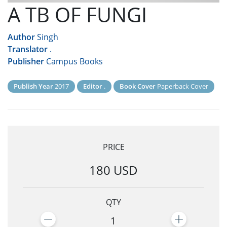
A TB OF FUNGI
Author
Singh
Translator
.
Publisher
Campus Books
Publish Year
2017
Editor
.
Book Cover
Paperback Cover
PRICE
180 USD
QTY
1