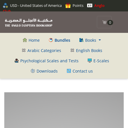
USD - United States of America
Points
Anglo
Club
0
Home
Bundles
Books
Arabic Categories
English Books
Psychological Scales and Tests
E-Scales
Downloads
Contact us