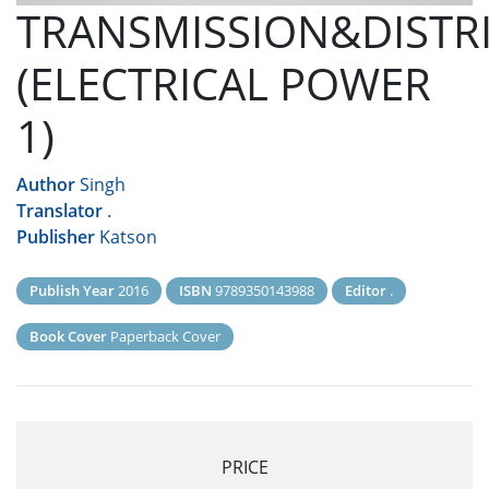
TRANSMISSION&DISTR
(ELECTRICAL POWER
1)
Author
Singh
Translator
.
Publisher
Katson
Publish Year
2016
ISBN
9789350143988
Editor
.
Book Cover
Paperback Cover
PRICE