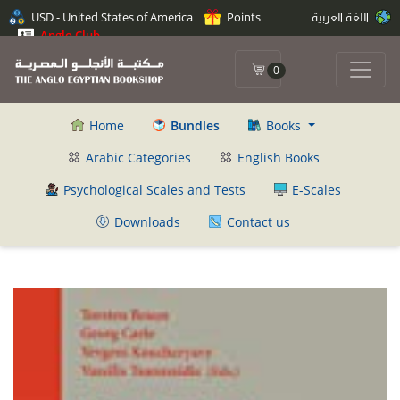
USD - United States of America
Points
اللغة العربية
Anglo Club
0
Home
Bundles
Books
Arabic Categories
English Books
Psychological Scales and Tests
E-Scales
Downloads
Contact us