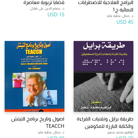
البرامج العلاجية للاضطرابات
قضايا تربوية معاصرة
د. عصام الدين على هلال
النمائية ج1
15 USD
د. جمال عطية فايد
45 USD
طريقة برايل وتقنيات القراءة
اصول وتاريخ برنامج التيتش
والكتابة البارزة للمكوفين
TEACCH
ابراهيم محمد شعير
د. جمال عطية فايد