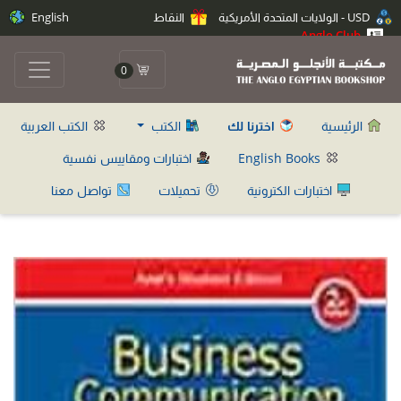
USD - الولايات المتحدة الأمريكية
النقاط
English
Anglo Club
0
الرئيسية
اخترنا لك
الكتب
الكتب العربية
English Books
اختبارات ومقاييس نفسية
اختبارات الكترونية
تحميلات
تواصل معنا