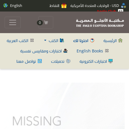
USD - الولايات المتحدة الأمريكية
النقاط
English
Anglo Club
0
الرئيسية
اخترنا لك
الكتب
الكتب العربية
English Books
اختبارات ومقاييس نفسية
اختبارات الكترونية
تحميلات
تواصل معنا