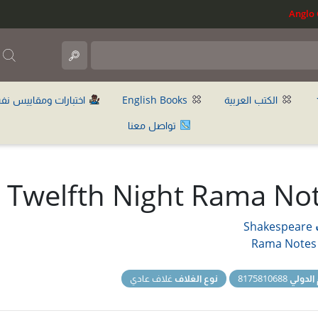
ب
الكتب العربية
English Books
اختبارات ومقاييس نف
تواصل معنا
Twelfth Night Rama No
Shakespeare
Rama Notes
 الدولي
8175810688
نوع الغلاف
غلاف عادي