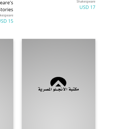
Shakespeare
peare's
17 USD
tories
kespeare
15 USD