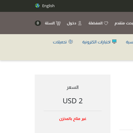
English
حث متقدم
المفضلة
دخول
السلة
0
سية
اختبارات الكترونية
تحميلات
السعر
2 USD
غير متاح بالمخزن