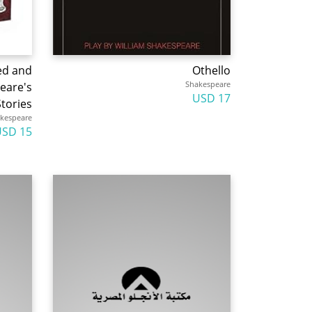
ed and
Othello
Shakespeare
peare's
17 USD
tories
kespeare
15 USD