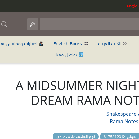
ب
الكتب العربية
English Books
اختبارات ومقاييس نف
تواصل معنا
A MIDSUMMER NIGHT
DREAM RAMA NOT
Shakespeare
Rama Notes
 الدولي
817581201X
نوع الغلاف
غلاف عادي