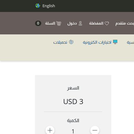
English
حث متقدم
المفضلة
دخول
السلة
0
سية
اختبارات الكترونية
تحميلات
السعر
3 USD
الكمية
1