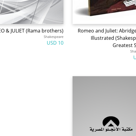
 & JULIET (Rama brothers)
Romeo and Juliet: Abridg
Shakespeare
Illustrated (Shakes
10 USD
Greatest S
Sha