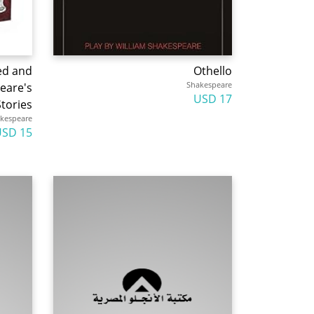
ed and
Othello
Shakespeare
peare's
17 USD
tories
kespeare
15 USD