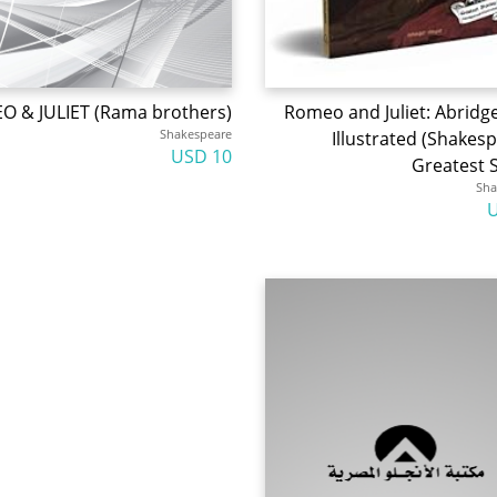
 & JULIET (Rama brothers)
Romeo and Juliet: Abridg
Shakespeare
Illustrated (Shakes
10 USD
Greatest S
Sha