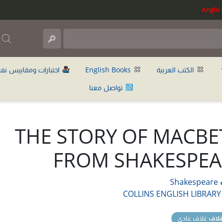
ب
الكتب العربية
English Books
اختبارات ومقاييس نف
تواصل معنا
THE STORY OF MACBE
FROM SHAKESPEA
Shakespeare
COLLINS ENGLISH LIBRARY
غلاف
غلاف عادي