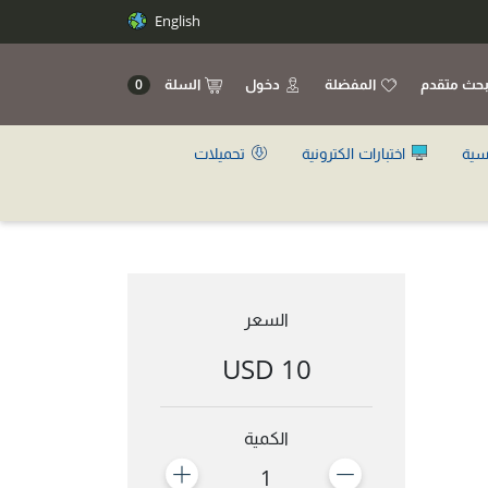
English
حث متقدم
المفضلة
دخول
السلة
0
سية
اختبارات الكترونية
تحميلات
السعر
10 USD
الكمية
1