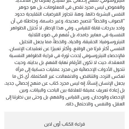
النيتروسوفي، منهج إحصائي غير تقليدي يعترف بأن اللاتحديد
والغموض ليس مجرد نقص في المعلومات، بل هو جوهر
النفس البشرية ذاتها. وهنا، تتجاوز الفرضيات التقليدية حدود
"الصواب والخطأ" لتصبح صحيحة، وغير حاسمة، وخاطئة في آن
واحد بدرجات قابلة للقياس. وفي هذا الإطار، لا تُختزل الظواهر
النفسية في معايير جامدة، بل تُفهم في ضوء الثلاثية
النيتروسوفية: الحقيقة، والحياد، والخطأ، مما يجعل التحليل
النفسي أكثر قربًا من الواقع، وأكثر تعبيرًا عن تعقيدات الإنسان.
فالإحصاء النيتروسوفي يُحدث ثورة في قراءة الظواهر النفسية
المعقدة، حيث لا تكون الأرقام نهاية الفهم، بل بدايته، وحيث
تتحول الأدوات الإحصائية من مجرد عمليات حسابية إلى مرآة
تعكس التردد، والتناقض، والانفعالات غير المكتملة، أي كل ما
يجعل الإنسان إنسانًا. إنه ليس مجرد كتاب عن منهج إحصائي جديد،
بل إعادة تعريف عميقة للعلاقة بين الباحث والبيانات، وبين
الإحصاء والوجدان، وبين القياس والفهم، بل وحتى بين نظرتنا إلى
العقل، والنفس، والاحتمال ذاته.
قراءة الكتاب أون لاين