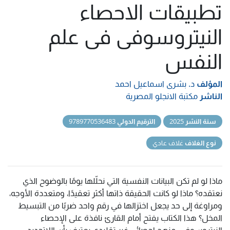
تطبيقات الاحصاء
النيتروسوفى فى علم
النفس
المؤلف
د. بشرى اسماعيل احمد
الناشر
مكتبة الانجلو المصرية
سنة النشر
2025
الترقيم الدولي
9789770536483
نوع الغلاف
غلاف عادي
ماذا لو لم تكن البيانات النفسية التي نحلّلها يومًا بالوضوح الذي
نعتقده؟ ماذا لو كانت الحقيقة ذاتها أكثر تعقيدًا، ومتعددة الأوجه،
ومراوغة إلى حد يجعل اختزالها في رقم واحد ضربًا من التبسيط
المخل؟ هذا الكتاب يفتح أمام القارئ نافذة على الإحصاء