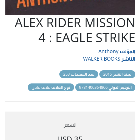
ALEX RIDER MISSION
4 : EAGLE STRIKE
المؤلف
Anthony
الناشر
WALKER BOOKS
سنة النشر
2015
عدد الصفحات
253
الترقيم الدولي
9781406364866
نوع الغلاف
غلاف عادي
السعر
35 USD