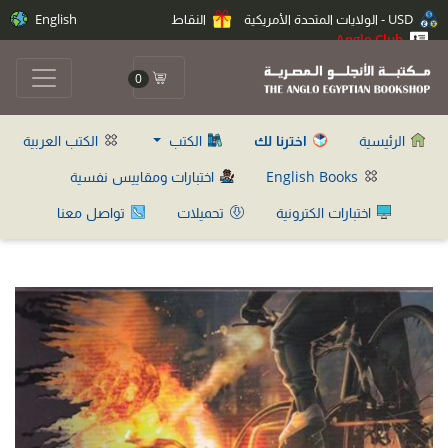
USD - الولايات المتحدة الأمريكية
النقاط
English
Anglo Club
0
الرئيسية
اخترنا لك
الكتب
الكتب العربية
English Books
اختبارات ومقاييس نفسية
اختبارات الكترونية
تحميلات
تواصل معنا