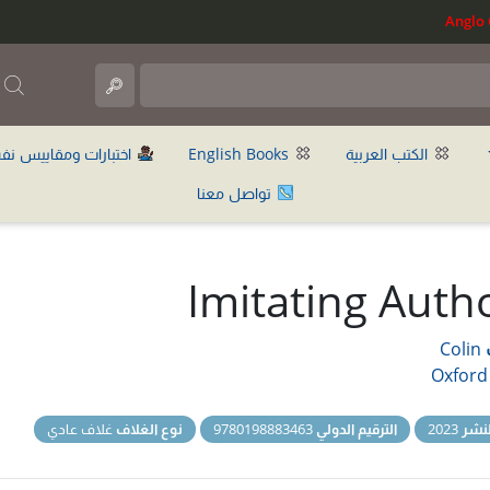
ب
الكتب العربية
English Books
اختبارات ومقاييس نف
تواصل معنا
Imitating Auth
Colin
Oxford
نشر
2023
الترقيم الدولي
9780198883463
نوع الغلاف
غلاف عادي