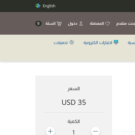
English
حث متقدم
المفضلة
دخول
السلة
0
سية
اختبارات الكترونية
تحميلات
السعر
35 USD
الكمية
1