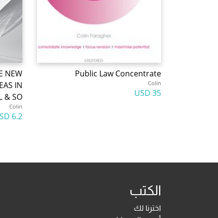
HE NEW
Public Law Concentrate
Colin
EAS IN
35 USD
L & SO
Colin
6.2 USD
الكتب
اخترنا لك