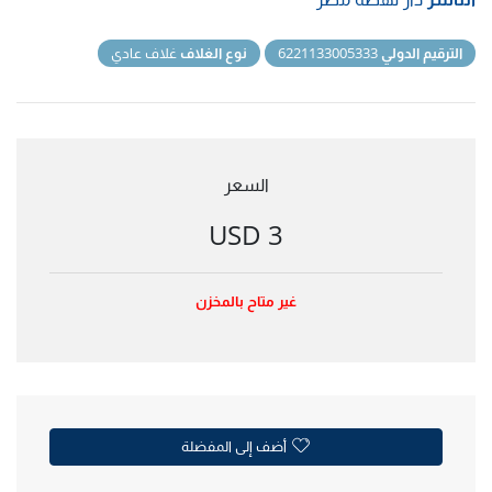
الترقيم الدولي
6221133005333
نوع الغلاف
غلاف عادي
السعر
3 USD
غير متاح بالمخزن
أضف إلى المفضلة