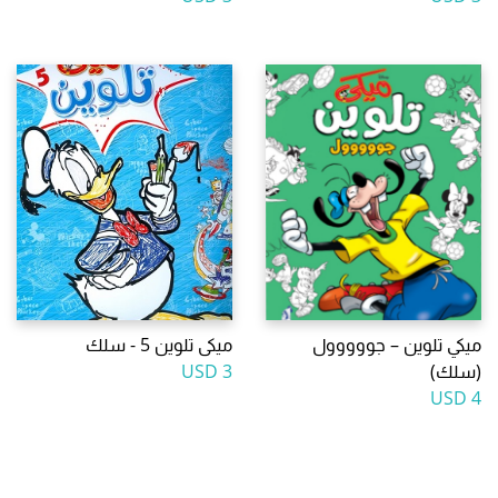
ميكي تلوين – جووووول
ميكى تلوين 5 - سلك
(سلك)
3 USD
4 USD