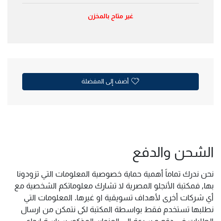
غير متاح بالمخزن
أضف إلى المفضلة
الشحن والدفع
نحن ندرك تماماً أهمية حماية خصوصية المعلومات التي تزودونا
بها, فمكتبة الأنجلو المصرية لا تشارك معلوماتكم الشخصية مع
أي شركات أخرى لأهداف تسويقية او غيرها. المعلومات التي
نطلبها تستخدم فقط بواسطة المكتبة لكى نتمكن من ارسال
الطلبات فى دقه و سرعة الى العنوان المذكور سياسة ارجاع