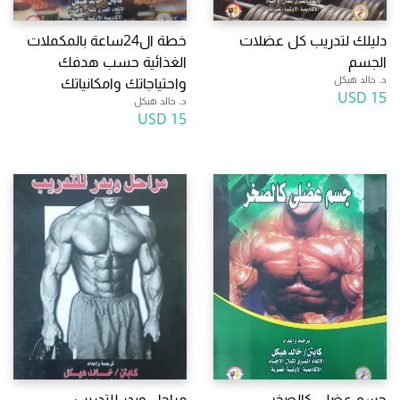
دليلك لتدريب كل عضلات
خطة ال24ساعة بالمكملات
الجسم
الغذائية حسب هدفك
د. خالد هيكل
واحتياجاتك وامكانياتك
15 USD
د. خالد هيكل
15 USD
جسم عضلى كالصخر
مراحل ويدر للتدريب