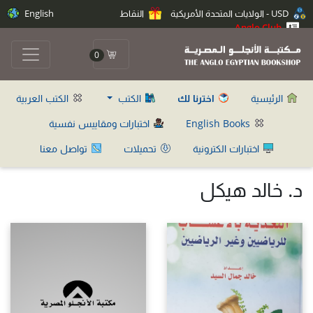
USD - الولايات المتحدة الأمريكية
النقاط
English
Anglo Club
0
الرئيسية
اخترنا لك
الكتب
الكتب العربية
English Books
اختبارات ومقاييس نفسية
اختبارات الكترونية
تحميلات
تواصل معنا
د. خالد هيكل