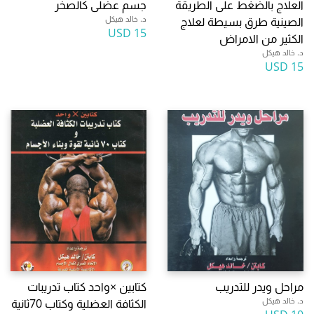
العلاج بالضغط على الطريقة
جسم عضلى كالصخر
د. خالد هيكل
الصينية طرق بسيطة لعلاج
15 USD
الكثير من الامراض
د. خالد هيكل
15 USD
مراحل ويدر للتدريب
كتابين ×واحد كتاب تدريبات
د. خالد هيكل
الكثافة العضلية وكتاب 70ثانية