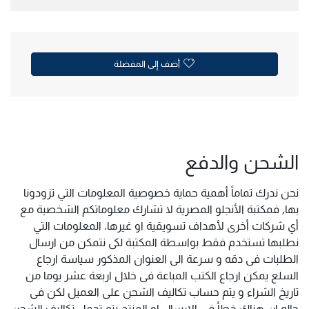
أضف إلى المفضلة
الشحن والدفع
نحن ندرك تماماً أهمية حماية خصوصية المعلومات التي تزودونا
بها, فمكتبة الأنجلو المصرية لا تشارك معلوماتكم الشخصية مع
أي شركات أخرى لأهداف تسويقية او غيرها. المعلومات التي
نطلبها تستخدم فقط بواسطة المكتبة لكى نتمكن من ارسال
الطلبات فى دقه و سرعة الى العنوان المذكور سياسة ارجاع
السلع يمكن ارجاع الكتب المباعة فى خلال اربعة عشر يوما من
تاريخ الشراء و يتم حساب تكاليف الشحن على العميل لكن فى
حاله ان هناك خطأ فى الارسال او المنتج يتم تحمل تكاليف الشحن