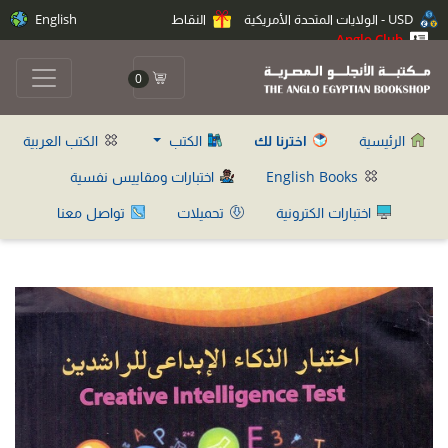
USD - الولايات المتحدة الأمريكية
النقاط
English
Anglo Club
0
الرئيسية
اخترنا لك
الكتب
الكتب العربية
English Books
اختبارات ومقاييس نفسية
اختبارات الكترونية
تحميلات
تواصل معنا