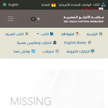
USD - الولايات المتحدة الأمريكية
النقاط
English
Anglo Club
0
الرئيسية
اخترنا لك
الكتب
الكتب العربية
English Books
اختبارات ومقاييس نفسية
اختبارات الكترونية
تحميلات
تواصل معنا