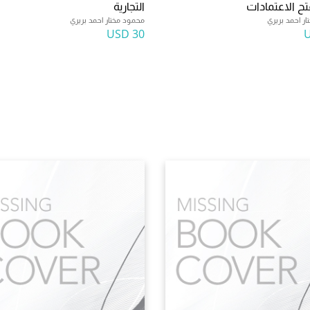
ح الاعتمادات
التجارية
ر احمد بريري
محمود مختار احمد بريري
30 USD