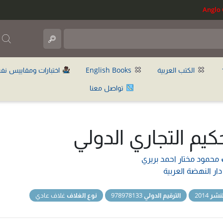
ب
الكتب العربية
English Books
اختبارات ومقاييس نف
تواصل معنا
حكيم التجاري الدولي
محمود مختار احمد بريري
دار النهضة العربية
نشر
2014
الترقيم الدولي
978978133
نوع الغلاف
غلاف عادي