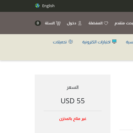
English
حث متقدم
المفضلة
دخول
السلة
0
سية
اختبارات الكترونية
تحميلات
السعر
55 USD
غير متاح بالمخزن