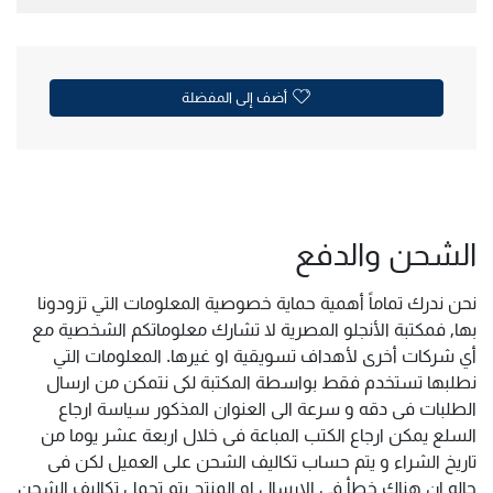
أضف إلى المفضلة
الشحن والدفع
نحن ندرك تماماً أهمية حماية خصوصية المعلومات التي تزودونا
بها, فمكتبة الأنجلو المصرية لا تشارك معلوماتكم الشخصية مع
أي شركات أخرى لأهداف تسويقية او غيرها. المعلومات التي
نطلبها تستخدم فقط بواسطة المكتبة لكى نتمكن من ارسال
الطلبات فى دقه و سرعة الى العنوان المذكور سياسة ارجاع
السلع يمكن ارجاع الكتب المباعة فى خلال اربعة عشر يوما من
تاريخ الشراء و يتم حساب تكاليف الشحن على العميل لكن فى
حاله ان هناك خطأ فى الارسال او المنتج يتم تحمل تكاليف الشحن