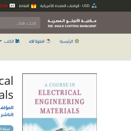
USD - الولايات المتحدة الأمريكية
النقاط
Anglo Club
الرئيسية
اخترنا لك
الكتب
cal
als
المؤلف
الناشر
سنة ال