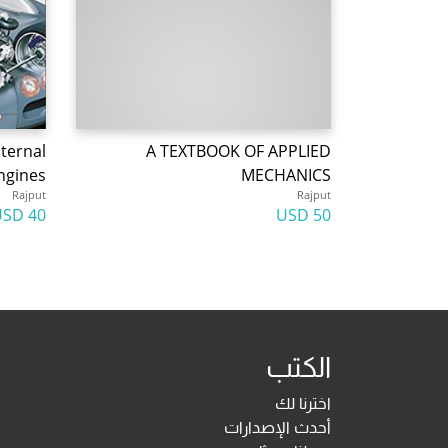
nternal
A TEXTBOOK OF APPLIED
ngines
MECHANICS
Rajput
Rajput
40 USD
50 USD
الكتب
اخترنا لك
أحدث الإصدارات