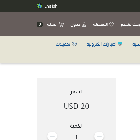
English
حث متقدم
المفضلة
دخول
السلة
0
سية
اختبارات الكترونية
تحميلات
السعر
20 USD
الكمية
1