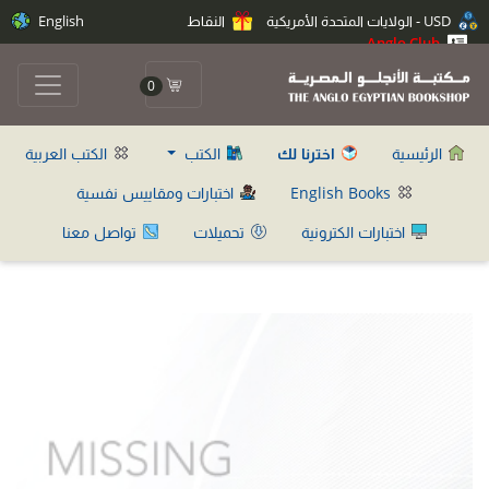
USD - الولايات المتحدة الأمريكية
النقاط
English
Anglo Club
0
الرئيسية
اخترنا لك
الكتب
الكتب العربية
English Books
اختبارات ومقاييس نفسية
اختبارات الكترونية
تحميلات
تواصل معنا