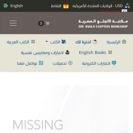
USD - الولايات المتحدة الأمريكية
النقاط
English
Anglo Club
0
الرئيسية
اخترنا لك
الكتب
الكتب العربية
English Books
اختبارات ومقاييس نفسية
اختبارات الكترونية
تحميلات
تواصل معنا