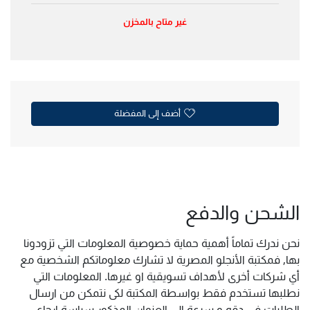
غير متاح بالمخزن
أضف إلى المفضلة
الشحن والدفع
نحن ندرك تماماً أهمية حماية خصوصية المعلومات التي تزودونا
بها, فمكتبة الأنجلو المصرية لا تشارك معلوماتكم الشخصية مع
أي شركات أخرى لأهداف تسويقية او غيرها. المعلومات التي
نطلبها تستخدم فقط بواسطة المكتبة لكى نتمكن من ارسال
الطلبات فى دقه و سرعة الى العنوان المذكور سياسة ارجاع