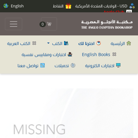
USD - الولايات المتحدة الأمريكية
النقاط
English
Anglo Club
0
الرئيسية
اخترنا لك
الكتب
الكتب العربية
English Books
اختبارات ومقاييس نفسية
اختبارات الكترونية
تحميلات
تواصل معنا