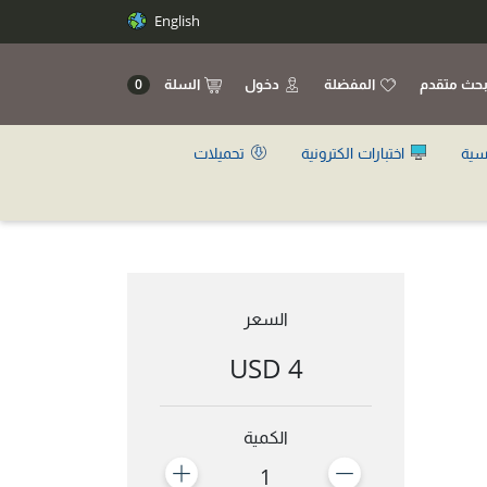
English
حث متقدم
المفضلة
دخول
السلة
0
سية
اختبارات الكترونية
تحميلات
السعر
4 USD
الكمية
1