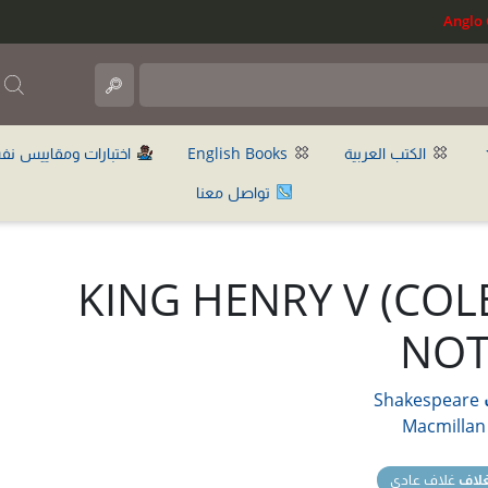
ب
الكتب العربية
English Books
اختبارات ومقاييس نف
تواصل معنا
(KING HENRY V (COL
NOT
Shakespeare
Macmillan
غلاف
غلاف عادي