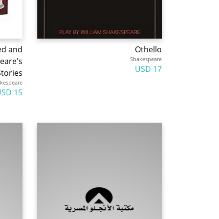
ed and
Othello
Shakespeare
peare's
17 USD
tories
kespeare
15 USD