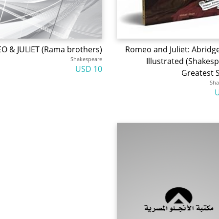
 & JULIET (Rama brothers)
Romeo and Juliet: Abridg
Shakespeare
Illustrated (Shakes
10 USD
Greatest S
Sha