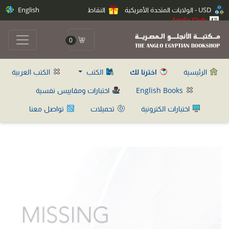
USD - الولايات المتحدة الأمريكية
النقاط
English
Anglo Club
0
الرئيسية
اخترنا لك
الكتب
الكتب العربية
English Books
اختبارات ومقاييس نفسية
اختبارات الكترونية
تحميلات
تواصل معنا