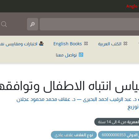
ب
الكتب العربية
English Books
اختبارات ومقاييس نف
تواصل معنا
اس انتباه الاطفال وتوافق
د. عبد الرقيب احمد البحيرى
—
د. عفاف محمد محمود عجلان
توزيع
لعمرية
من 4 الى 14 سنة
 الدولي
60000000353
نوع الغلاف
غلاف عادي