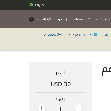
English
حث متقدم
المفضلة
دخول
السلة
0
سية
اختبارات الكترونية
تحميلات
هم
السعر
30 USD
الكمية
1