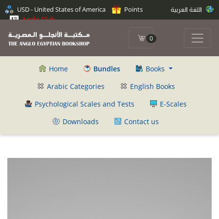
اللغة العربية
Points
USD - United States of America
Anglo Club
0
Home
Bundles
Books
Arabic Categories
English Books
Psychological Scales and Tests
E-Scales
Downloads
Contact us