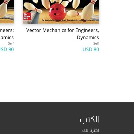
neers:
Vector Mechanics for Engineers,
namics
Dynamics
Self
Self
90 USD
80 USD
الكتب
اخترنا لك