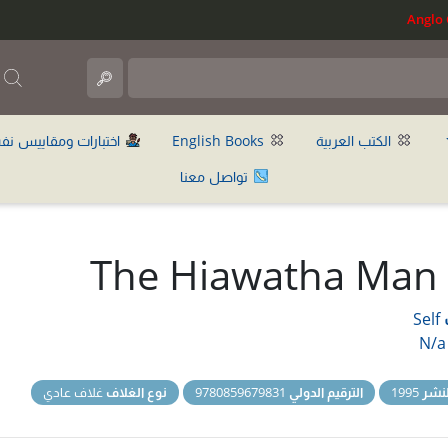
ب
الكتب العربية
English Books
اختبارات ومقاييس نف
تواصل معنا
The Hiawatha Man
Self
N/a
نشر
1995
الترقيم الدولي
9780859679831
نوع الغلاف
غلاف عادي