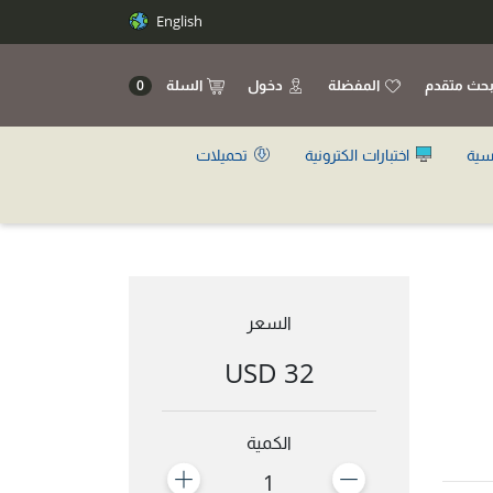
English
حث متقدم
المفضلة
دخول
السلة
0
سية
اختبارات الكترونية
تحميلات
السعر
32 USD
الكمية
1