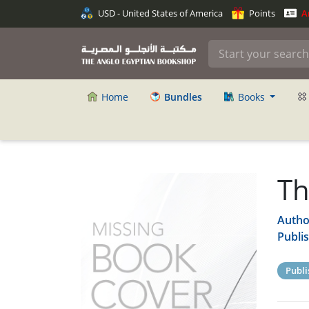
USD - United States of America
Points
An
Home
Bundles
Books
Th
Autho
Publi
Publi