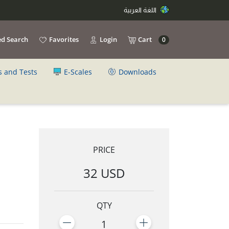
اللغة العربية
d Search
Favorites
Login
Cart
0
s and Tests
E-Scales
Downloads
PRICE
32 USD
QTY
1