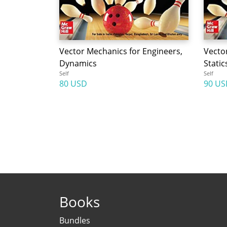
Vector Mechanics for Engineers,
Vecto
Dynamics
Static
Self
Self
80 USD
90 US
Books
Bundles