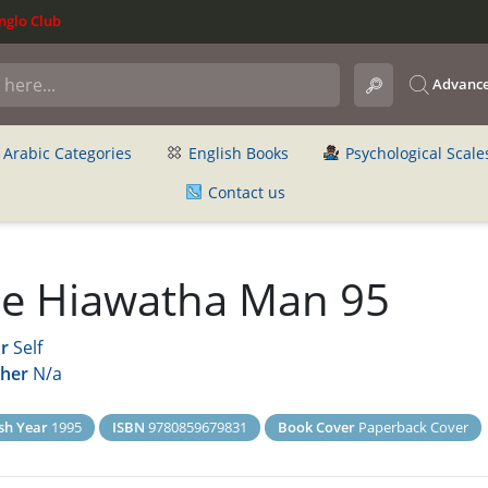
glo Club
Advance
Arabic Categories
English Books
Psychological Scale
Contact us
e Hiawatha Man 95
r
Self
sher
N/a
sh Year
1995
ISBN
9780859679831
Book Cover
Paperback Cover