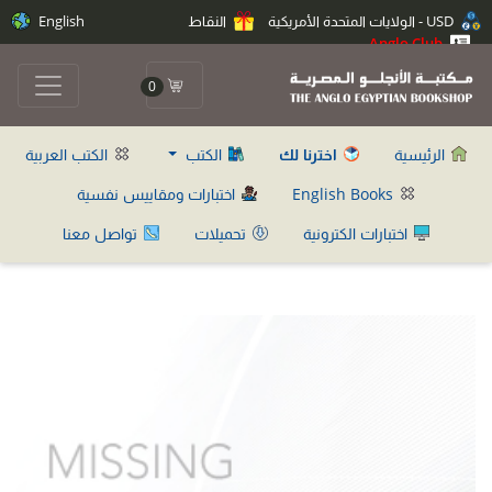
USD - الولايات المتحدة الأمريكية
النقاط
English
Anglo Club
0
الرئيسية
اخترنا لك
الكتب
الكتب العربية
English Books
اختبارات ومقاييس نفسية
اختبارات الكترونية
تحميلات
تواصل معنا